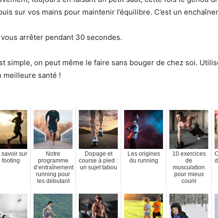
uis sur vos mains pour maintenir l’équilibre. C’est un enchaîn
vous arrêter pendant 30 secondes.
st simple, on peut même le faire sans bouger de chez soi. Utili
 meilleure santé !
 savoir sur
Notre
Dopage et
Les origines
10 exercices
C
e footing
programme
course à pied :
du running
de
d
d’entraînement
un sujet tabou
musculation
running pour
pour mieux
les débutant
courir