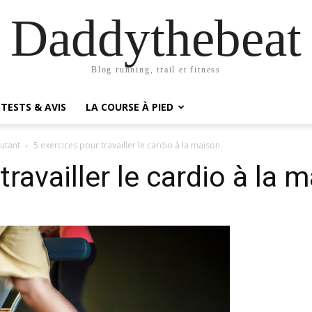
Daddythebeat
Blog running, trail et fitness
TESTS & AVIS
LA COURSE À PIED
utant
5 exercices pour travailler le cardio à la maison
travailler le cardio à la 