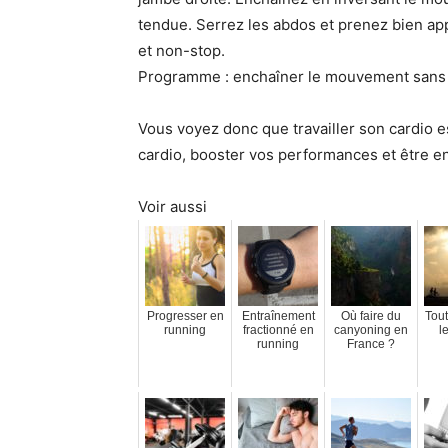
tendue. Serrez les abdos et prenez bien app
et non-stop.
Programme : enchaîner le mouvement sans 
Vous voyez donc que travailler son cardio e
cardio, booster vos performances et être en
Voir aussi
Progresser en
Entraînement
Où faire du
Tout
running
fractionné en
canyoning en
l
running
France ?