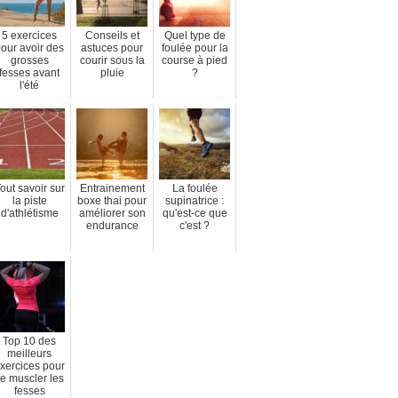
5 exercices
Conseils et
Quel type de
our avoir des
astuces pour
foulée pour la
grosses
courir sous la
course à pied
fesses avant
pluie
?
l'été
out savoir sur
Entrainement
La foulée
la piste
boxe thai pour
supinatrice :
d'athlétisme
améliorer son
qu'est-ce que
endurance
c'est ?
Top 10 des
meilleurs
xercices pour
e muscler les
fesses