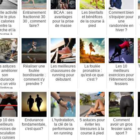
le activité
Entrainement
BCAA : ses
Les bienfaits
Comment bien
le le plus
fractionné 30
avantages
et bénéfices
s'équiper pour
p
 calories
30 , comment
pour la prise
de la course à
une
entre la
faire?
de masse
pied
randonnée en
che et la
hiver ?
ourse à
pied?
s astuces
Réaliser une
Les meilleures
La foulée
Les 10
T
 améliorer
foulée
chaussures de
pronatrice :
meilleurs
son
bondissante :
running pour
qu'est-ce que
exercices pour
durance
comment s'y
débutant
c'est ?
l'étirement des
c un vélo
prendre ?
fessiers
lliptique
p 10 des
Endurance
L'hydratation,
5 astuces pour
Comment
eilleurs
fondamentale,
la clé de la
éviter les
avoir un gros
rcices de
c'est quoi?
performance
blessures à la
fessier sans
e
sculation
en running
course à pied
sport ?
s
s cuisses