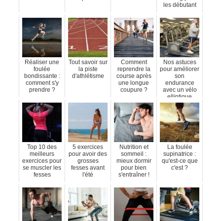
les débutant
Réaliser une
Tout savoir sur
Comment
Nos astuces
foulée
la piste
reprendre la
pour améliorer
bondissante :
d'athlétisme
course après
son
comment s'y
une longue
endurance
prendre ?
coupure ?
avec un vélo
elliptique
Top 10 des
5 exercices
Nutrition et
La foulée
meilleurs
pour avoir des
sommeil :
supinatrice :
exercices pour
grosses
mieux dormir
qu'est-ce que
se muscler les
fesses avant
pour bien
c'est ?
fesses
l'été
s'entraîner !