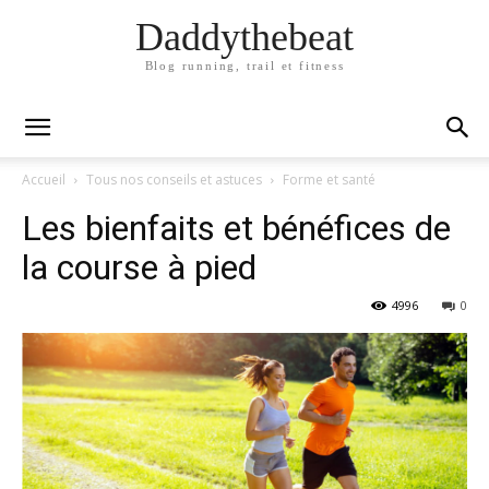
Daddythebeat
Blog running, trail et fitness
Accueil
Tous nos conseils et astuces
Forme et santé
Les bienfaits et bénéfices de
la course à pied
4996
0