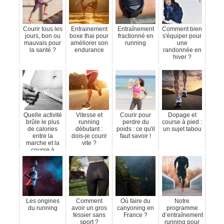
Courir tous les
Entrainement
Entraînement
Comment bien
jours, bon ou
boxe thai pour
fractionné en
s'équiper pour
mauvais pour
améliorer son
running
une
la santé ?
endurance
randonnée en
hiver ?
Quelle activité
Vitesse et
Courir pour
Dopage et
brûle le plus
running
perdre du
course à pied :
de calories
débutant :
poids : ce qu'il
un sujet tabou
entre la
dois-je courir
faut savoir !
marche et la
vite ?
course à
pied?
Les origines
Comment
Où faire du
Notre
du running
avoir un gros
canyoning en
programme
fessier sans
France ?
d’entraînement
sport ?
running pour