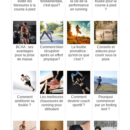
éviter les
fondamentale,
la clé de la
foulée pour la
blessures à la
c'est quoi?
performance
course à pied
course à pied
en running
?
BCAA : ses
Comment bien
La foulée
Conseils et
avantages
récupérer
pronatrice :
astuces pour
pour la prise
après un effort
qu'est-ce que
courir sous la
de masse
physique?
c'est ?
pluie
Comment
Les meilleures
Comment
Pourquoi
améliorer sa
chaussures de
devenir coach
commencer
foulée ?
running pour
sportif ?
par un footing
débutant
lent ?