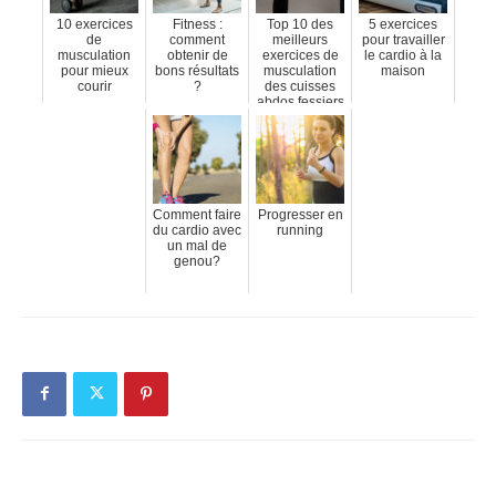
10 exercices
Fitness :
Top 10 des
5 exercices
de
comment
meilleurs
pour travailler
musculation
obtenir de
exercices de
le cardio à la
pour mieux
bons résultats
musculation
maison
courir
?
des cuisses
abdos fessiers
Comment faire
Progresser en
du cardio avec
running
un mal de
genou?