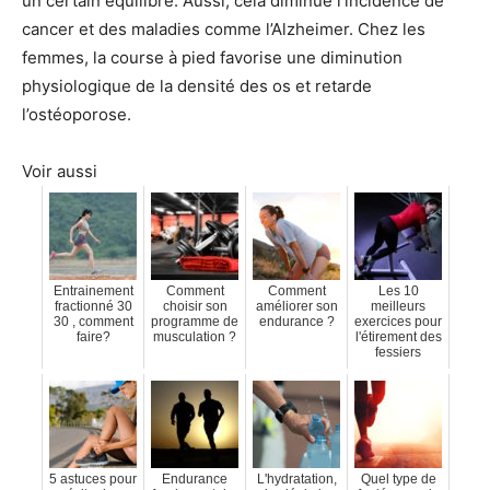
un certain équilibre. Aussi, cela diminue l’incidence de
cancer et des maladies comme l’Alzheimer. Chez les
femmes, la course à pied favorise une diminution
physiologique de la densité des os et retarde
l’ostéoporose.
Voir aussi
Entrainement
Comment
Comment
Les 10
fractionné 30
choisir son
améliorer son
meilleurs
30 , comment
programme de
endurance ?
exercices pour
faire?
musculation ?
l'étirement des
fessiers
5 astuces pour
Endurance
L'hydratation,
Quel type de