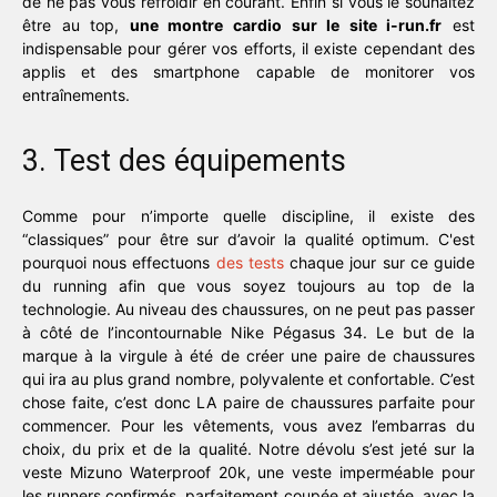
de ne pas vous refroidir en courant. Enfin si vous le souhaitez
être au top,
une montre cardio sur le site i-run.fr
est
indispensable pour gérer vos efforts, il existe cependant des
applis et des smartphone capable de monitorer vos
entraînements.
3. Test des équipements
Comme pour n’importe quelle discipline, il existe des
“classiques” pour être sur d’avoir la qualité optimum. C'est
pourquoi nous effectuons
des tests
chaque jour sur ce guide
du running afin que vous soyez toujours au top de la
technologie. Au niveau des chaussures, on ne peut pas passer
à côté de l’incontournable Nike Pégasus 34. Le but de la
marque à la virgule à été de créer une paire de chaussures
qui ira au plus grand nombre, polyvalente et confortable. C’est
chose faite, c’est donc LA paire de chaussures parfaite pour
commencer. Pour les vêtements, vous avez l’embarras du
choix, du prix et de la qualité. Notre dévolu s’est jeté sur la
veste Mizuno Waterproof 20k, une veste imperméable pour
les runners confirmés, parfaitement coupée et ajustée, avec la