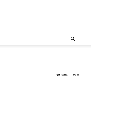
5606
0