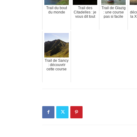
Trail du bout
Trail des
Trail de Glazig
du monde
Citadelles : je
: une course
déc
vous dit tout
pas si facile
la 
Trail de Sancy
: découvrir
cette course