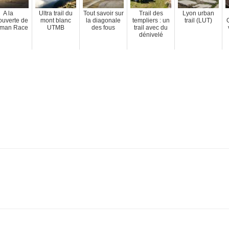
A la
Ultra trail du
Tout savoir sur
Trail des
Lyon urban
ouverte de
mont blanc
la diagonale
templiers : un
trail (LUT)
G
Xman Race
UTMB
des fous
trail avec du
dénivelé