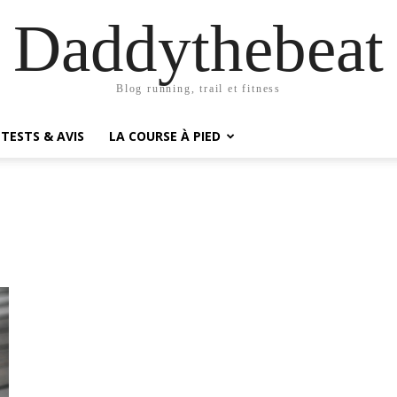
Daddythebeat
Blog running, trail et fitness
TESTS & AVIS
LA COURSE À PIED