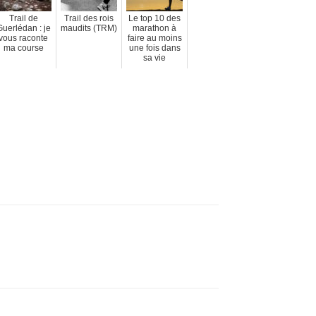
Trail de
Trail des rois
Le top 10 des
uerlédan : je
maudits (TRM)
marathon à
vous raconte
faire au moins
ma course
une fois dans
sa vie