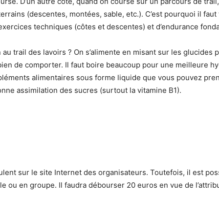
course. D’un autre côté, quand on course sur un parcours de trai
terrains (descentes, montées, sable, etc.). C’est pourquoi il faut
 exercices techniques (côtes et descentes) et d’endurance fon
u trail des lavoirs ? On s’alimente en misant sur les glucides
bien de comporter. Il faut boire beaucoup pour une meilleure h
mpléments alimentaires sous forme liquide que vous pouvez pren
ne assimilation des sucres (surtout la vitamine B1).
ulent sur le site Internet des organisateurs. Toutefois, il est pos
e ou en groupe. Il faudra débourser 20 euros en vue de l’attribut