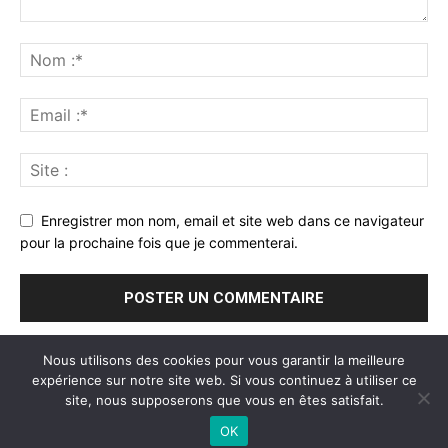
Enregistrer mon nom, email et site web dans ce navigateur
pour la prochaine fois que je commenterai.
Nous utilisons des cookies pour vous garantir la meilleure
expérience sur notre site web. Si vous continuez à utiliser ce
site, nous supposerons que vous en êtes satisfait.
Mentions légales
-
Grosse fesse
-
Montre triathlon
-
Montre
running femme
-
Salon PTS
-
Mercato-Liverpool.com
OK