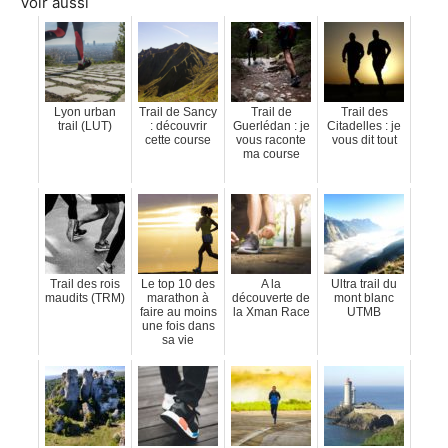
Voir aussi
Lyon urban
Trail de Sancy
Trail de
Trail des
trail (LUT)
: découvrir
Guerlédan : je
Citadelles : je
cette course
vous raconte
vous dit tout
ma course
Trail des rois
Le top 10 des
A la
Ultra trail du
maudits (TRM)
marathon à
découverte de
mont blanc
faire au moins
la Xman Race
UTMB
une fois dans
sa vie