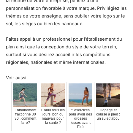
la recette de votre entreprise, pensez à une
personnalisation favorable à votre marque. Privilégiez les
thèmes de votre enseigne, sans oublier votre logo sur le
sol, les sièges ou bien les panneaux.
Faites appel à un professionnel pour l’établissement du
plan ainsi que la conception du style de votre terrain,
surtout si vous désirez accueillir les compétitions
régionales, nationales et même internationales.
Voir aussi
Entrainement
Courir tous les
5 exercices
Dopage et
fractionné 30
jours, bon ou
pour avoir des
course à pied :
30 , comment
mauvais pour
grosses
un sujet tabou
faire?
la santé ?
fesses avant
l'été