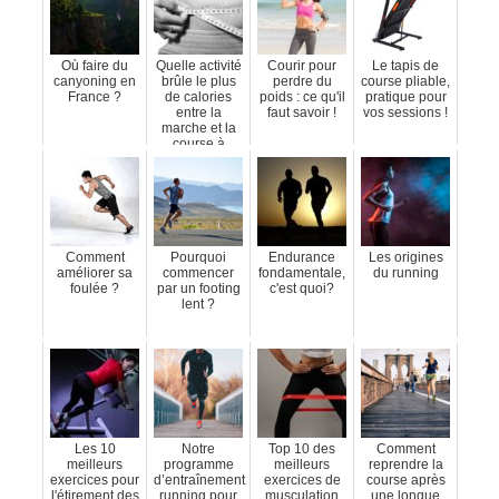
Où faire du
Quelle activité
Courir pour
Le tapis de
canyoning en
brûle le plus
perdre du
course pliable,
France ?
de calories
poids : ce qu'il
pratique pour
entre la
faut savoir !
vos sessions !
marche et la
course à
pied?
Comment
Pourquoi
Endurance
Les origines
améliorer sa
commencer
fondamentale,
du running
foulée ?
par un footing
c'est quoi?
lent ?
Les 10
Notre
Top 10 des
Comment
meilleurs
programme
meilleurs
reprendre la
exercices pour
d’entraînement
exercices de
course après
l'étirement des
running pour
musculation
une longue