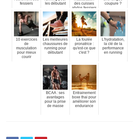
fessiers
les débutant
des cuisses
coupure ?
abdos fessiers
10 exercices
Les meilleures
La foulée
L'hydratation,
de
chaussures de
pronatrice :
la clé de la
musculation
running pour
qu'est-ce que
performance
pour mieux
débutant
c'est ?
en running
courir
BCAA : ses
Entrainement
avantages
boxe thai pour
pour la prise
améliorer son
de masse
endurance