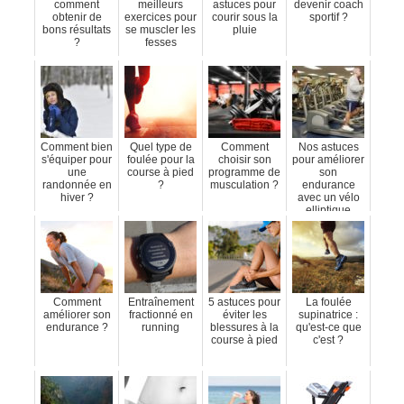
comment
meilleurs
astuces pour
devenir coach
obtenir de
exercices pour
courir sous la
sportif ?
bons résultats
se muscler les
pluie
?
fesses
Comment bien
Quel type de
Comment
Nos astuces
s'équiper pour
foulée pour la
choisir son
pour améliorer
une
course à pied
programme de
son
randonnée en
?
musculation ?
endurance
hiver ?
avec un vélo
elliptique
Comment
Entraînement
5 astuces pour
La foulée
améliorer son
fractionné en
éviter les
supinatrice :
endurance ?
running
blessures à la
qu'est-ce que
course à pied
c'est ?