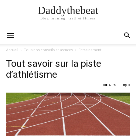
Daddythebeat
Blog running, trail et fitness
Accueil
Tous nos conseils et astuces
Entrainement
Tout savoir sur la piste
d’athlétisme
6359
0