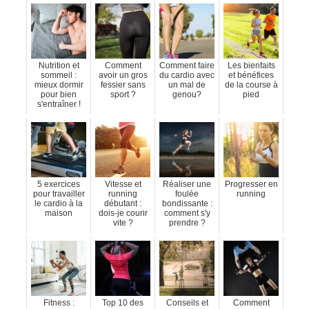
Nutrition et
Comment
Comment faire
Les bienfaits
sommeil :
avoir un gros
du cardio avec
et bénéfices
mieux dormir
fessier sans
un mal de
de la course à
pour bien
sport ?
genou?
pied
s'entraîner !
5 exercices
Vitesse et
Réaliser une
Progresser en
pour travailler
running
foulée
running
le cardio à la
débutant :
bondissante :
maison
dois-je courir
comment s'y
vite ?
prendre ?
Fitness :
Top 10 des
Conseils et
Comment