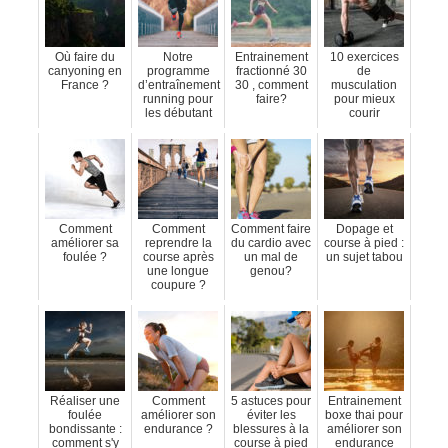
Où faire du
Notre
Entrainement
10 exercices
canyoning en
programme
fractionné 30
de
France ?
d’entraînement
30 , comment
musculation
running pour
faire?
pour mieux
les débutant
courir
Comment
Comment
Comment faire
Dopage et
améliorer sa
reprendre la
du cardio avec
course à pied :
foulée ?
course après
un mal de
un sujet tabou
une longue
genou?
coupure ?
Réaliser une
Comment
5 astuces pour
Entrainement
foulée
améliorer son
éviter les
boxe thai pour
bondissante :
endurance ?
blessures à la
améliorer son
comment s'y
course à pied
endurance