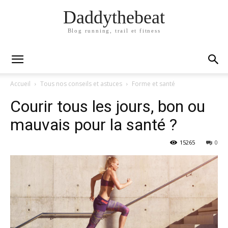
Daddythebeat
Blog running, trail et fitness
Accueil
Tous nos conseils et astuces
Forme et santé
Courir tous les jours, bon ou
mauvais pour la santé ?
15265
0