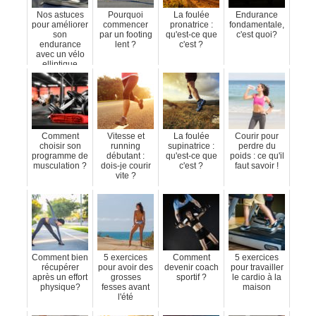
Nos astuces
Pourquoi
La foulée
Endurance
pour améliorer
commencer
pronatrice :
fondamentale,
son
par un footing
qu'est-ce que
c'est quoi?
endurance
lent ?
c'est ?
avec un vélo
elliptique
Comment
Vitesse et
La foulée
Courir pour
choisir son
running
supinatrice :
perdre du
programme de
débutant :
qu'est-ce que
poids : ce qu'il
musculation ?
dois-je courir
c'est ?
faut savoir !
vite ?
Comment bien
5 exercices
Comment
5 exercices
récupérer
pour avoir des
devenir coach
pour travailler
après un effort
grosses
sportif ?
le cardio à la
physique?
fesses avant
maison
l'été