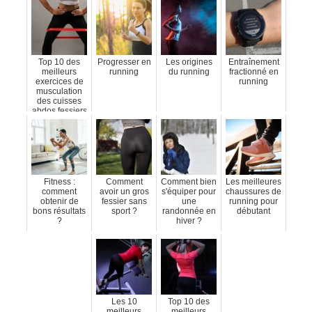
Top 10 des
Progresser en
Les origines
Entraînement
meilleurs
running
du running
fractionné en
exercices de
running
musculation
des cuisses
abdos fessiers
Fitness :
Comment
Comment bien
Les meilleures
comment
avoir un gros
s'équiper pour
chaussures de
obtenir de
fessier sans
une
running pour
bons résultats
sport ?
randonnée en
débutant
?
hiver ?
Les 10
Top 10 des
meilleurs
meilleurs