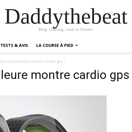
Daddythebeat
Blog running, trail et fitness
TESTS & AVIS
LA COURSE À PIED
lle est la meilleure montre cardio gps ?
lleure montre cardio gps